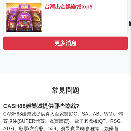
台灣出金娛樂城top5
更多消息
常見問題
CASH88娛樂城提供哪些遊戲?
CASH88娛樂城提供真人百家樂(DG、SA、AB、WM)、體
育投注(SUPER體育、鑫寶體育)、電子老虎機(QT、RSG、
ATG)、彩票(六合彩、539、賓果賓果)等多種線上娛樂遊