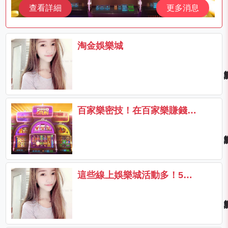
查看詳細
更多消息
淘金娛樂城
百家樂密技！在百家樂賺錢的
7個秘訣大公開！
這些線上娛樂城活動多！5間
好康報給你！