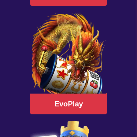
EvoPlay